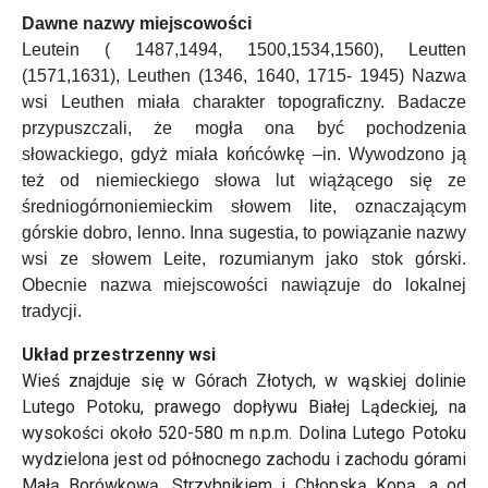
Dawne nazwy miejscowości
Leutein ( 1487,1494, 1500,1534,1560), Leutten
(1571,1631), Leuthen (1346, 1640, 1715- 1945) Nazwa
wsi Leuthen miała charakter topograficzny. Badacze
przypuszczali, że mogła ona być pochodzenia
słowackiego, gdyż miała końcówkę –in. Wywodzono ją
też od niemieckiego słowa lut wiążącego się ze
średniogórnoniemieckim słowem lite, oznaczającym
górskie dobro, lenno. Inna sugestia, to powiązanie nazwy
wsi ze słowem Leite, rozumianym jako stok górski.
Obecnie nazwa miejscowości nawiązuje do lokalnej
tradycji.
Układ przestrzenny wsi
Wieś znajduje się w Górach Złotych, w wąskiej dolinie
Lutego Potoku, prawego dopływu Białej Lądeckiej, na
wysokości około 520-580 m n.p.m. Dolina Lutego Potoku
wydzielona jest od północnego zachodu i zachodu górami
Małą Borówkową, Strzybnikiem i Chłopską Kopą, a od