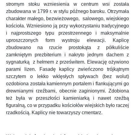
stromym stoku wzniesienia w centrum wsi została
zbudowana w 1799 r. w stylu późnego baroku. Otrzymała
charakter małego, bezwieżowego, salowego, wiejskiego
kościoła. Wzniesiono ją przy wykorzystaniu tradycyjnego
i najprostszego typu przestrzennego i maksymalnie
uproszczonych form wystroju elewacji. Kaplicę
zbudowano na rzucie prostokąta z półkuliście
zamkniętym prezbiterium i nakryto jednym dachem z
sygnaturką z hełmem z prześwitem. Elewację ożywiono
parami lizen. Fasadę kaplicy zwieńczono trójkątnym
szczytem o lekko wklęsłych spływach (bez wolut)
ozdobiona została kamiennym portalem i flankującymi go
drewnianymi rzeźbami, obecnie zaginionymi. Zdobiona
też była w przeszłości kamieniarką i nawet rzeźbą
figuralną, co w przypadku kościołów wiejskich było raczej
rzadkością. Kaplicy nie towarzyszy cmentarz.