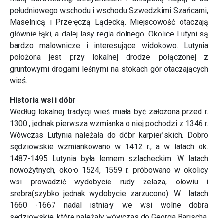
południowego wschodu i wschodu Szwedzkimi Szańcami,
Maselnicą i Przełęczą Lądecką. Miejscowość otaczają
głównie łąki, a dalej lasy regla dolnego. Okolice Lutyni są
bardzo malownicze i interesujące widokowo. Lutynia
położona jest przy lokalnej drodze połączonej z
gruntowymi drogami leśnymi na stokach gór otaczających
wieś.
Historia wsi i dóbr
Według lokalnej tradycji wieś miała być założona przed r.
1300., jednak pierwsza wzmianka o niej pochodzi z 1346 r.
Wówczas Lutynia należała do dóbr karpieńskich. Dobro
sędziowskie wzmiankowano w 1412 r., a w latach ok.
1487-1495 Lutynia była lennem szlacheckim. W latach
nowożytnych, około 1524, 1559 r. próbowano w okolicy
wsi prowadzić wydobycie rudy żelaza, ołowiu i
srebra(szybko jednak wydobycie zarzucono). W latach
1660 -1667 nadal istniały we wsi wolne dobra
sędziowskie, które należały wówczas do Georga Barischa.