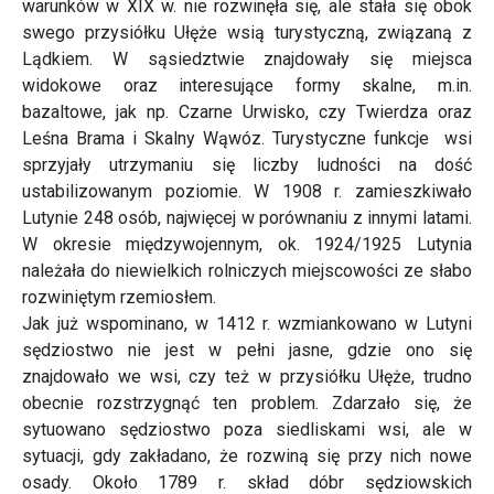
warunków w XIX w. nie rozwinęła się, ale stała się obok
swego przysiółku Ułęże wsią turystyczną, związaną z
Lądkiem. W sąsiedztwie znajdowały się miejsca
widokowe oraz interesujące formy skalne, m.in.
bazaltowe, jak np. Czarne Urwisko, czy Twierdza oraz
Leśna Brama i Skalny Wąwóz. Turystyczne funkcje wsi
sprzyjały utrzymaniu się liczby ludności na dość
ustabilizowanym poziomie. W 1908 r. zamieszkiwało
Lutynie 248 osób, najwięcej w porównaniu z innymi latami.
W okresie międzywojennym, ok. 1924/1925 Lutynia
należała do niewielkich rolniczych miejscowości ze słabo
rozwiniętym rzemiosłem.
Jak już wspominano, w 1412 r. wzmiankowano w Lutyni
sędziostwo nie jest w pełni jasne, gdzie ono się
znajdowało we wsi, czy też w przysiółku Ułęże, trudno
obecnie rozstrzygnąć ten problem. Zdarzało się, że
sytuowano sędziostwo poza siedliskami wsi, ale w
sytuacji, gdy zakładano, że rozwiną się przy nich nowe
osady. Około 1789 r. skład dóbr sędziowskich