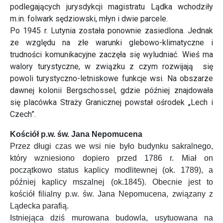
podlegających jurysdykcji magistratu Lądka wchodziły
m.in. folwark sędziowski, młyn i dwie parcele.
Po 1945 r. Lutynia została ponownie zasiedlona. Jednak
ze względu na złe warunki glebowo-klimatyczne i
trudności komunikacyjne zaczęła się wyludniać. Wieś ma
walory turystyczne, w związku z czym rozwijają się
powoli turystyczno-letniskowe funkcje wsi. Na obszarze
dawnej kolonii Bergschossel, gdzie później znajdowała
się placówka Straży Granicznej powstał ośrodek „Lech i
Czech”.
Kościół p.w. św. Jana Nepomucena
Przez długi czas we wsi nie było budynku sakralnego,
który wzniesiono dopiero przed 1786 r. Miał on
początkowo status kaplicy modlitewnej (ok. 1789), a
później kaplicy mszalnej (ok.1845). Obecnie jest to
kościół filialny p.w. św. Jana Nepomucena, związany z
Lądecka parafią.
Istniejąca dziś murowana budowla, usytuowana na