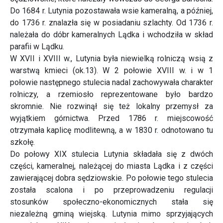
Do 1684 r. Lutynia pozostawała wsie kameralną, a później,
do 1736 r. znalazła się w posiadaniu szlachty. Od 1736 r.
należała do dóbr kameralnych Lądka i wchodziła w skład
parafii w Lądku.
W XVII i XVIII w., Lutynia była niewielką rolniczą wsią z
warstwą kmieci (ok.13). W 2 połowie XVIII w. i w 1
połowie następnego stulecia nadal zachowywała charakter
rolniczy, a rzemiosło reprezentowane było bardzo
skromnie. Nie rozwinął się też lokalny przemysł za
wyjątkiem górnictwa. Przed 1786 r. miejscowość
otrzymała kaplicę modlitewną, a w 1830 r. odnotowano tu
szkołę.
Do połowy XIX stulecia Lutynia składała się z dwóch
części, kameralnej, należącej do miasta Lądka i z części
zawierającej dobra sędziowskie. Po połowie tego stulecia
została scalona i po przeprowadzeniu regulacji
stosunków społeczno-ekonomicznych stała się
niezależną gminą wiejską. Lutynia mimo sprzyjających