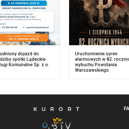
rudniony dojazd do
Uruchomienie syren
dziby spółki Lądeckie
alarmowych w 82. roczni
ługi Komunalne Sp. z o.
wybuchu Powstania
Warszawskiego
F