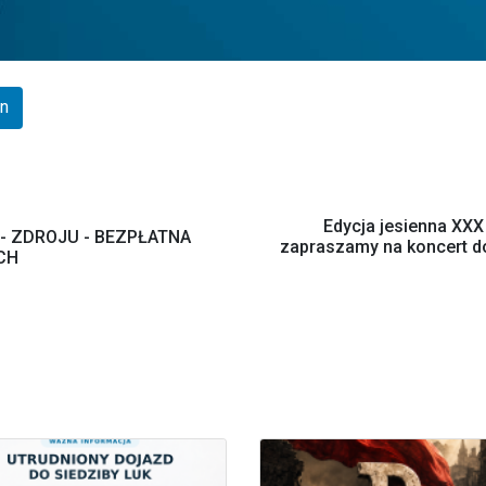
In
Edycja jesienna XXX
- ZDROJU - BEZPŁATNA
zapraszamy na koncert d
CH