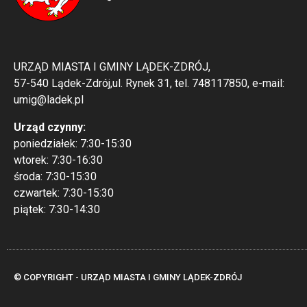
URZĄD MIASTA I GMINY LĄDEK-ZDRÓJ,
57-540 Lądek-Zdrój,ul. Rynek 31, tel. 748117850, e-mail:
umig@ladek.pl
Urząd czynny:
poniedziałek: 7:30-15:30
wtorek: 7:30-16:30
środa: 7:30-15:30
czwartek: 7:30-15:30
piątek: 7:30-14:30
replikachasovnik.com
While its production in steel has been discontinued (replaced
Ref. 5811 in white gold), its legacy cements its status. It is
© COPYRIGHT - URZĄD MIASTA I GMINY LĄDEK-ZDRÓJ
recommended for the collector seeking the absolute apex of 
investment-grade horology that represents a perfect storm o