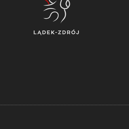
 by the
iconic,
f