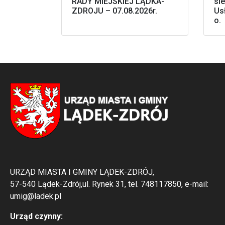
RADY MIEJSKIEJ LĄDKA-
sie
ZDROJU – 07.08.2026r.
Us
o.
URZĄD MIASTA I GMINY LĄDEK-ZDRÓJ,
57-540 Lądek-Zdrój,ul. Rynek 31, tel. 748117850, e-mail:
umig@ladek.pl
Urząd czynny: