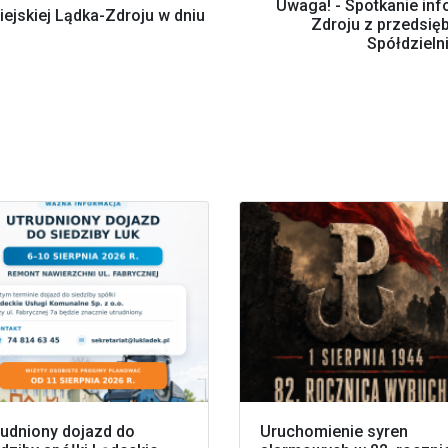
Uwaga! - Spotkanie inf
ejskiej Lądka-Zdroju w dniu
Zdroju z przedsię
Spółdzieln
rudniony dojazd do
Uruchomienie syren