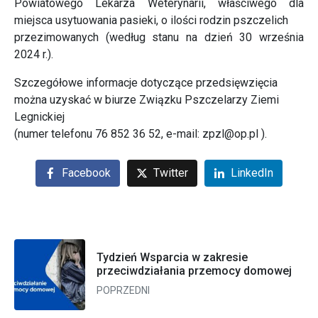
Powiatowego Lekarza Weterynarii, właściwego dla
miejsca usytuowania pasieki, o ilości rodzin pszczelich
przezimowanych (według stanu na dzień 30 września
2024 r.).
Szczegółowe informacje dotyczące przedsięwzięcia
można uzyskać w biurze Związku Pszczelarzy Ziemi
Legnickiej
(numer telefonu 76 852 36 52, e-mail: zpzl@op.pl ).
Facebook
Twitter
LinkedIn
Tydzień Wsparcia w zakresie
przeciwdziałania przemocy domowej
POPRZEDNI