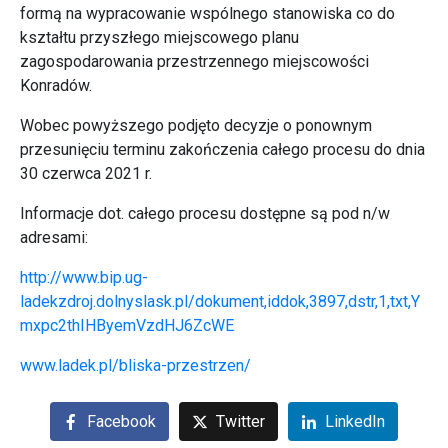
formą na wypracowanie wspólnego stanowiska co do
kształtu przyszłego miejscowego planu
zagospodarowania przestrzennego miejscowości
Konradów.
Wobec powyższego podjęto decyzje o ponownym
przesunięciu terminu zakończenia całego procesu do dnia
30 czerwca 2021 r.
Informacje dot. całego procesu dostępne są pod n/w
adresami:
http://www.bip.ug-
ladekzdroj.dolnyslask.pl/dokument,iddok,3897,dstr,1,txt,Y
mxpc2thIHByemVzdHJ6ZcWE
www.ladek.pl/bliska-przestrzen/
Facebook
Twitter
LinkedIn